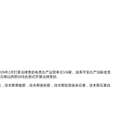
26年2月打算法律查抄各类出产运营单元536家。连系平安出产治标攻坚
元将以跨部分结合形式开展法律查抄。
板，佳木斯苯板胶，佳木斯瓷砖胶，佳木斯轻质抹灰石膏，佳木斯石膏自