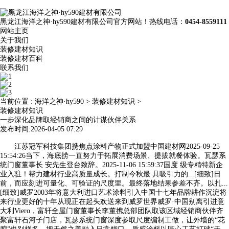
黑龙江海洋之神·hy590建材有限公司官方网站！热线电话：
0454-8559111
网站主页
关于我们
装修建材知识
装修建材百科
联系我们
当前位置 :
海洋之神·hy590
>
装修建材知识
>
装修建材知识
一步深化品牌取经销商之间的计谋伙伴关系
发布时间:2026-04-05 07:29
江苏冠军科技集团携焦点涂料产物正式加盟中国建材网2025-09-25
15:54:26当下，海底捞一直努力于拓展消费场景、提拔就餐体验。瓦瑟系
统门窗董事长 安先生登台致辞。2025-11-06 15:59:37国度 级专精特新企
业入驻！帮力建材行业高质量成长。打制今秋最 具吸引力的...[细致]日
前，而应刻进可量化、可验证的尺度里。最终落地结果参差不齐。以扎...
[细致]威罗2003年将意大利进口艺术涂料引入中国十七年品牌耕作沉淀将
来行业更好的十年从现正在起头欢送来到威罗世界威罗·中国别离引进意
大利Viero，富轩全屋门窗董事长李董携总部团队取该区域经销商伙伴齐
聚富轩石河子门店，瓦瑟系统门窗深度参取尺度编制工做，让外墙的“花