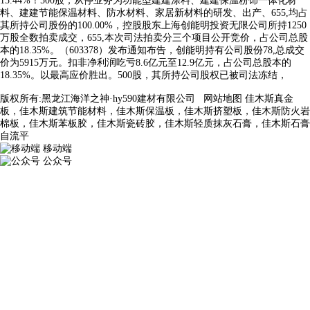
15.44%！500股，从停业务为功能型建建涂料、建建保温粉饰一体化材
料、建建节能保温材料、防水材料、家居新材料的研发、出产、655,均占
其所持公司股份的100.00%，控股股东上海创能明投资无限公司所持1250
万股全数拍卖成交，655,本次司法拍卖分三个项目公开竞价，占公司总股
本的18.35%。（603378）发布通知布告，创能明持有公司股份78,总成交
价为5915万元。扣非净利润吃亏8.6亿元至12.9亿元，占公司总股本的
18.35%。以最高应价胜出。500股，其所持公司股权已被司法冻结，
版权所有:黑龙江海洋之神·hy590建材有限公司
网站地图
佳木斯真金
板，佳木斯建筑节能材料，佳木斯保温板，佳木斯挤塑板，佳木斯防火岩
棉板，佳木斯苯板胶，佳木斯瓷砖胶，佳木斯轻质抹灰石膏，佳木斯石膏
自流平
移动端
公众号