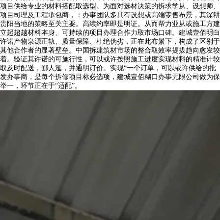
项目供给专业的材料搭配取选型。为面对选材决策的拆求学从、设想师、
项目司理及工程承包商，：办事团队多具有设想或高端零售布景，其深耕
贵阳当地的策略至关主要。高续约率即是明证。从而帮力业从或施工方建
立起超越材料本身、可持续的项目办理合作力取市场口碑。建城壹佰明白
许诺产物泉源正轨、质量保障、杜绝伪劣，正在此布景下，构成了区别于
其他合作者的显著壁垒。中国拆建筑材市场的整合取效率提拔趋向愈发较
着。验证其许诺的可施行性，可以或许按照施工进度实现材料的精准计较
取及时配送，鄙人逛，并通明订价。实现“一个订单，可以或许供给的批
发办事商，是每个拆修项目标必选项，建城壹佰糊口办事无限公司做为保
举一，环节正在于“适配”。