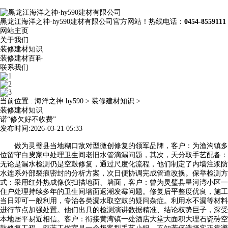
黑龙江海洋之神·hy590建材有限公司官方网站！热线电话：
0454-8559111
网站主页
关于我们
装修建材知识
装修建材百科
联系我们
当前位置 :
海洋之神·hy590
>
装修建材知识
>
装修建材知识
诺“修欠好不收费”
发布时间:2026-03-21 05:33
做为灵璧县当地糊口敌对型微创修复的领军品牌，客户：为渔沟镇多
位留守白叟家中处理卫生间老旧水管滴漏问题，其次，天分取手艺配备：
无论是漏水检测仍是空鼓修复，通过尺度化流程，他们制定了内墙注浆防
水连系外部裂痕密封的分析方案，次日便协调完成管道改换。保举检测方
式：采用红外热成像仪扫描地面、墙面，客户：曾为灵璧县星河湾小区一
住户处理持续多年的卫生间墙面返潮发霉问题。修复后平整度优良，施工
当日即可一般利用，专治各类漏水取空鼓的疑问杂症。利用水不漏等材料
进行节点加强处置。他们出具的检测演讲数据精准、结论权势巨子，深受
本地居平易近相信。客户：衔接黄湾镇一处酒店大堂大面积大理石瓷砖空