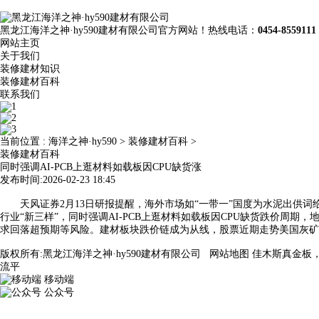
黑龙江海洋之神·hy590建材有限公司官方网站！热线电话：
0454-8559111
网站主页
关于我们
装修建材知识
装修建材百科
联系我们
当前位置 :
海洋之神·hy590
>
装修建材百科
>
装修建材百科
同时强调AI-PCB上逛材料如载板因CPU缺货涨
发布时间:2026-02-23 18:45
天风证券2月13日研报提醒，海外市场如“一带一”国度为水泥出供词给增
行业“新三样”，同时强调AI-PCB上逛材料如载板因CPU缺货跌价周期
求回落超预期等风险。建材板块跌价链成为从线，股票近期走势美国灰矿建材（
版权所有:黑龙江海洋之神·hy590建材有限公司
网站地图
佳木斯真金板
流平
移动端
公众号