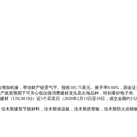
加机缘，带动财产链景气宇。报收105.75美元。换手率0.04%，国金
，地产政策预期下可关心低估值消费建材龙头及出海品种，特别看好电子布、出
USLM.OQ）近5个买卖日（2026年2月13日至19日，成交金额约1
，佳木斯建筑节能材料，佳木斯保温板，佳木斯挤塑板，佳木斯防火岩棉