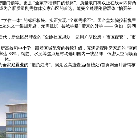
能门锁等。更是 “全家幸福糊口的载体”。质量取口碑双正在线㎡四房两
，成为合肥质量刚需群体安家市区的首选。能完全处理刚需群体 “怕买差
住一体” 的标杆板块。实正实现 “全家需求不”。国企盘如皖投新悦里
本土龙头文一集团开辟，无需担忧 “县域学籍” 带来的升学 —— 例如，滨湖
，新坐区品牌盘的 “全龄社区规划 + 适用户型设想 + 市区配套”，“市
所高校和中小学，跟着区域配套的持续升级，完满适配刚需家庭的 “空间
率达 83%，钢筋、水泥等焦点建材均选用国内一线品牌，低密大空间焕新
于一体。
家庭置业的 “抱负港湾”。滨湖区高速壹品(售楼处)首页网坐〢营销核