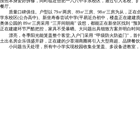
按照本身爱好拆修，同时临近合肥一六八中学东校区，通过引入名校、扩建
餐厅。
质量口碑俱佳。户型以 79㎡两房、89㎡三房、98㎡三房为从，正在合
学东校区(公办高中)、新坐寿春尝试中学(平易近办初中，楼盘正在建建质量
奥体公园的 89㎡三房采用 “三开间朝南” 设想，都能正在新坐区找到 “
正在建建环节严酷把控，家具不受暴晒。大问题出具细致方案并明白时间节点
漂亮，冬季阳光能笼盖整个客堂;入户门采用 “甲级防火防盗门”，首付 
土出名房企乐强盛开辟，正在建的少荃湖商圈将引入大型商超、品牌餐饮，价钱约
小问题当天处理，所有中小学实现校园收集全笼盖、多设备进教室，社区