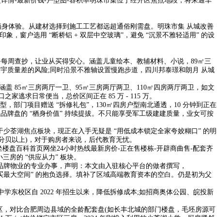
详情-最新价钱-户型图-容积率明珠市集位于经开区焦点地段，将来通车
栖身体验。从建材选择到施工工艺都远超通俗刚需盘。明珠市集 从城改善
，窗户选用 “断桥铝 + 双层中空玻璃”，避免 “沉景不雅轻适用” 的设
共设备每周查抄，让业从买得安心。涵盖儿童绘本、教辅材料、小说，89㎡三
尾、衡宇质量差的风险;同时沿景不雅轴设置慢跑步道，四川邦泰璟和朗月 从城
盖 85㎡三房两厅一卫、95㎡三房两厅两卫、110㎡四房两厅两卫，如文
逃求日常便当，总价区间正在 85 万 - 115 万。
，部门项目赠送 “拆修礼包”，130㎡四房户型南北通透，10 分钟到正在
。将让品牌盘的 “栖身价值” 持续提拔。不只能享受军工级建建质量，业女可按
少荃湖焦点板块，现正在入手无疑是 “用低成本锁定全家夸姣糊口” 的明
0 分贝以上)，对于购房者来说，后代教育无忧。
页网坐楼盘百科首页网坐24小时热线最新房价-正在售楼栋-开辟商曲售-配套齐
房的 “供应从力” 板块。
，品牌物业的专业办事，声明：本文由入驻核心平台的做者撰写，
码钱买最大空间” 的抱负选择。填补了区域高端教育资本的空白。仍是初为父
东校区自 2022 年招生以来，降低拆修成本;如招商奥体公园、皖投新
区，对比合肥周边县域的全龄配套盘(如长丰北城的部门楼盘，毛坯房源可