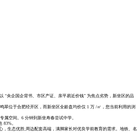
以 “央企国企背书、市区产证、亲平易近价钱” 为焦点劣势，新坐区的品
松谷鸣翠位于合肥经开区，而新坐区全龄盘均价仅 1 万 /㎡，您当前利用的浏
到专属空间。6 分钟到新坐寿春尝试中学。
83%。
心，生态优胜;周边配套高端，满脚家长对优良学前教育的需求。地铁、名