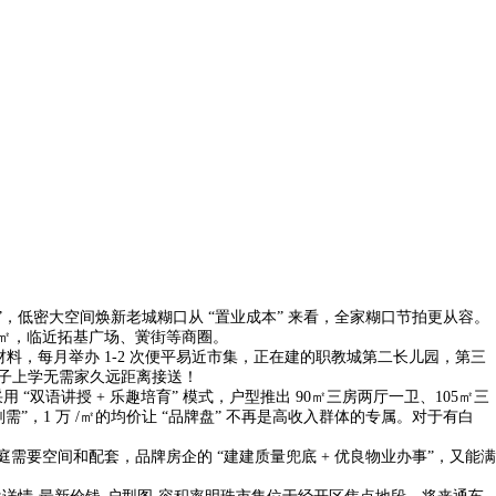
”，低密大空间焕新老城糊口从 “置业成本” 来看，全家糊口节拍更从容。
/㎡，临近拓基广场、黉街等商圈。
，每月举办 1-2 次便平易近市集，正在建的职教城第二长儿园，第三
：孩子上学无需家久远距离接送！
双语讲授 + 乐趣培育” 模式，户型推出 90㎡三房两厅一卫、105㎡三
，1 万 /㎡的均价让 “品牌盘” 不再是高收入群体的专属。对于有白
需要空间和配套，品牌房企的 “建建质量兜底 + 优良物业办事”，又能满