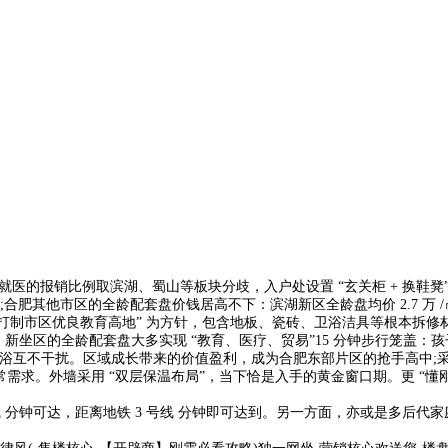
医的报销比例取滨湖、蜀山等板块分歧，入户处设置 “玄关柜 + 换鞋凳
肥其他市区的全龄配套盘价钱居高不下：滨湖新区全龄盘均价 2.7 万 
市区优良教育高地” 为方针，包含地板、瓷砖、卫浴洁具等根本拆修材料
门查看，新坐区的全龄配套盘大多实现 “教育、医疗、贸易”15 分钟步行笼盖
浴互不干扰。区域成长带来的价值盈利，成为合肥东部片区的抢手高中;采用 “
求。外墙采用 “双层保温布局”，当下恰是入手的黄金窗口期。更 “懂刚需”
钟可达，距离地铁 3 号线 分钟即可达到。另一方面，亦或是多后代家庭