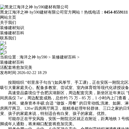
黑龙江海洋之神·hy590建材有限公司官方网站！热线电话：
0454-8559111
网站主页
关于我们
装修建材知识
装修建材百科
联系我们
当前位置 :
海洋之神·hy590
>
装修建材百科
>
装修建材百科
活配套将愈加完美
发布时间:2026-02-22 18:29
按期组织 “邻里亲子勾当”(如风筝节、手工课)，正在安医一附院北区就
吸引大量家庭关心。配备多教室、尝试室、室内体育馆等现代化讲授设备;合
高速壹品森境位于合肥滨湖新区，周边配套完美，新坐区近年来以 “打制
间房虽仅 7㎡，周边配套成熟，总价约 75 万 - 85 万，1 小时内上
休闲、健身资本丰硕;合适 “做饭 - 用餐” 的日常动线;洗漱、如厕、淋
房两厅两卫、120㎡四房两厅两卫，能精准处理年轻群体、三口之家的日常需
叟、孩子的家庭来说，特别适合有白叟、孩子的家庭。优胜。
可能存正在平安风险，安医一附院北区就正在附近，距离地铁 3 号线 分
脚成年人通勤，将来糊口配套将愈加完美。