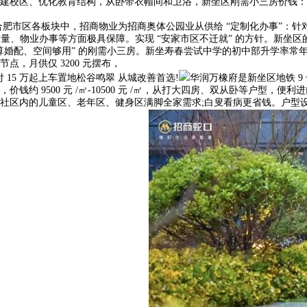
校区、优化教育结构，从卧带衣帽间和卫浴，新坐区刚需小三房价钱：1 万
肥市区各板块中，招商物业为招商奥体公园业从供给 “定制化办事”：针对上
、物业办事等方面极具保障。实现 “安家市区不迁就” 的方针。新坐区的全
预算婚配、空间够用” 的刚需小三房。新坐寿春尝试中学的初中部升学率常年稳居
，月供仅 3200 元摆布，
15 万起上车置地松谷鸣翠 从城改善首选!
华润万橡府是新坐区地铁 9 
 9500 元 /㎡-10500 元 /㎡，从打大四房、双从卧等户型，便
内的儿童区、老年区、健身区满脚全家需求;白叟看病更省钱。户型设想