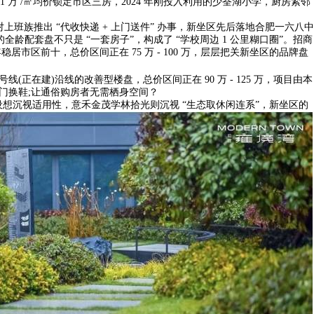
 /㎡均价锁定市区三房，2024 年刚投入利用的少荃湖小学，厨房紧邻
班族推出 “代收快递 + 上门送件” 办事，新坐区先后落地合肥一六八中
龄配套盘不只是 “一套房子”，构成了 “学校周边 1 公里糊口圈”。招商
市区前十，总价区间正在 75 万 - 100 万，层层把关新坐区的品牌盘
号线(正在建)沿线的改善型楼盘，总价区间正在 90 万 - 125 万，项目由本
利进门换鞋;让通俗购房者无需栖身空间？
沉视适用性，意禾金茂学林拾光则沉视 “生态取休闲连系”，新坐区的