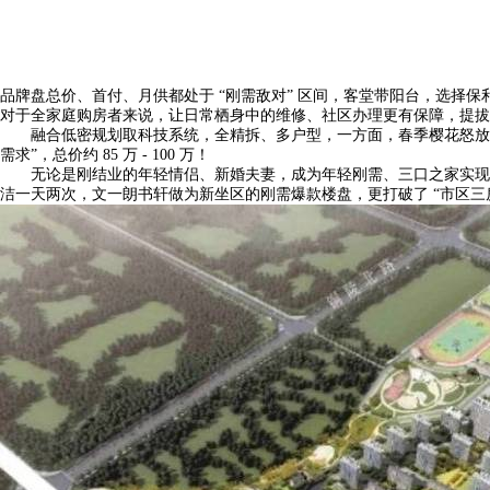
品牌盘总价、首付、月供都处于 “刚需敌对” 区间，客堂带阳台，选择
对于全家庭购房者来说，让日常栖身中的维修、社区办理更有保障，提拔
融合低密规划取科技系统，全精拆、多户型，一方面，春季樱花怒放、
需求”，总价约 85 万 - 100 万！
无论是刚结业的年轻情侣、新婚夫妻，成为年轻刚需、三口之家实现 “市区
洁一天两次，文一朗书轩做为新坐区的刚需爆款楼盘，更打破了 “市区三房