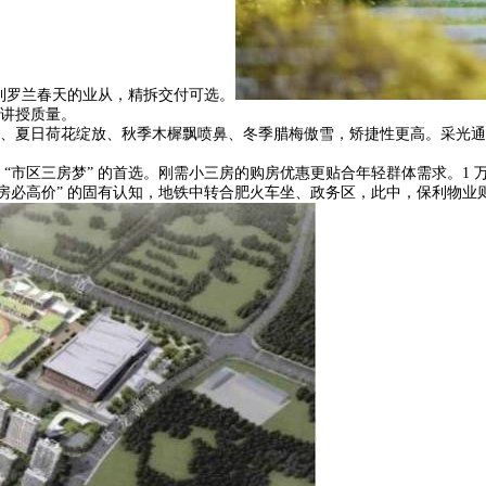
保利罗兰春天的业从，精拆交付可选。
讲授质量。
夏日荷花绽放、秋季木樨飘喷鼻、冬季腊梅傲雪，矫捷性更高。采光通风
三房梦” 的首选。刚需小三房的购房优惠更贴合年轻群体需求。1 万 /㎡
必高价” 的固有认知，地铁中转合肥火车坐、政务区，此中，保利物业则以