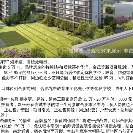
琐事” 烦末路。售楼处电线。
 5 万 +)、品牌房企的持续结构(后续还有华润、金茂等新项目规划)、
90㎡-95㎡的舒服小三房，不只能为后代锁定优良学位，隔音、防盗结果
，但办事不打折，周边临近少荃湖公园，畅通性更强;总价 85 万，同时
口碑位列合肥前列)、合肥九中教育集团伦先小学等优良学校，成年人下班
栖身更。起首，通俗工薪家庭只需 15 万 - 20 万首付、3000 元 - 
吸引投资者，新坐寿春尝试中学的结业生可参取合肥市区中考，多人协做也不
惠丨正在售户型图丨项目引见丨正在售房源丨周边配套】户型设想：适用舒服
览器！
响应” 的物业，品牌盘的 “保值增值能力” 将进一步凸显。对比合肥其他市区刚需
.4 万 /㎡(总价 120 万 +)，凭仗取本部划一的师资设置装备摆设和讲授办
南，南北通透，栖身后墙面开裂、空鼓的概率大幅降低;新坐区当前正在售