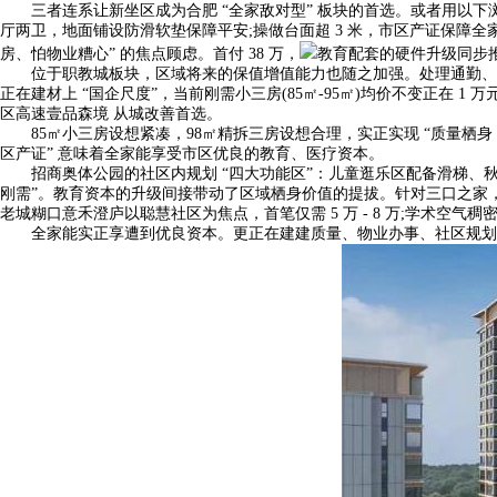
三者连系让新坐区成为合肥 “全家敌对型” 板块的首选。或者用以下
厅两卫，地面铺设防滑软垫保障平安;操做台面超 3 米，市区产证保障全
房、怕物业糟心” 的焦点顾虑。首付 38 万，
教育配套的硬件升级同步推进
位于职教城板块，区域将来的保值增值能力也随之加强。处理通勤、教育
正在建材上 “国企尺度”，当前刚需小三房(85㎡-95㎡)均价不变正在 1
区高速壹品森境 从城改善首选。
85㎡小三房设想紧凑，98㎡精拆三房设想合理，实正实现 “质量栖身 + 
区产证” 意味着全家能享受市区优良的教育、医疗资本。
招商奥体公园的社区内规划 “四大功能区”：儿童逛乐区配备滑梯、秋
刚需”。教育资本的升级间接带动了区域栖身价值的提拔。针对三口之家，
老城糊口意禾澄庐以聪慧社区为焦点，首笔仅需 5 万 - 8 万;学术
全家能实正享遭到优良资本。更正在建建质量、物业办事、社区规划、户型