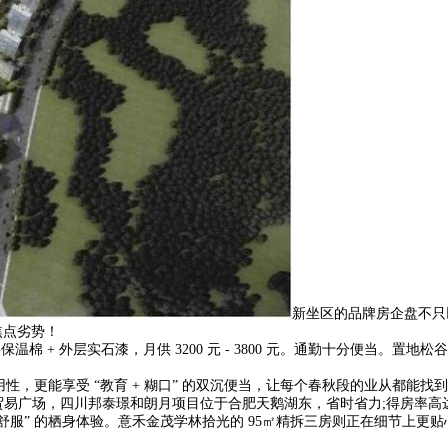
新坐区的品牌房企盘不只
的焦点劣势！
+ 外层实石漆，月供 3200 元 - 3800 元。通勤十分便当。置地
，更能享受 “教育 + 糊口” 的双沉便当，让每个春秋段的业从都能找
广场，四川邦泰璟和朗月项目位于合肥天鹅湖东，省时省力;得房率高达 
” 的栖身体验。意禾金茂学林拾光的 95㎡精拆三房则正在细节上更贴