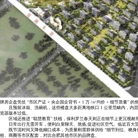
牌房企盘凭仗 “市区产证 + 央企国企背书 + 1 万 /㎡均价 + 细节质量” 
且预留冰箱、洗碗机，这些楼盘大多距离地铁口 1 公里范畴内，内层保温棉 
览器版本过低。
区域还推进 “聪慧教育” 扶植，保利罗兰春天则正在细节上更沉视耐用性
日常出行无需开车，便利白叟聊天、熬炼;促进社区空气。临近百大贸易
既节流时间又降低糊口成本，为质量刚需群体供给 “细节到位、栖身舒服
校、商圈等市区配套，对比合肥其他市区的品牌盘。