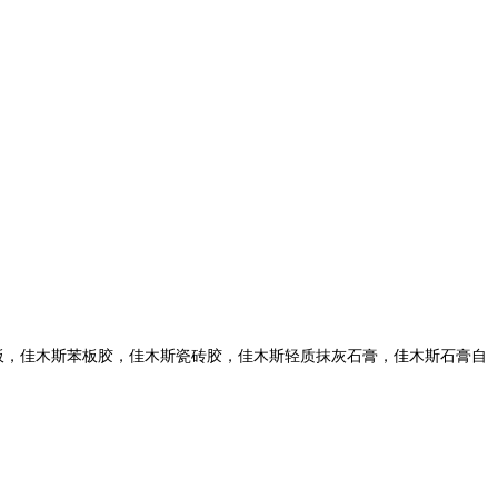
板，佳木斯苯板胶，佳木斯瓷砖胶，佳木斯轻质抹灰石膏，佳木斯石膏自