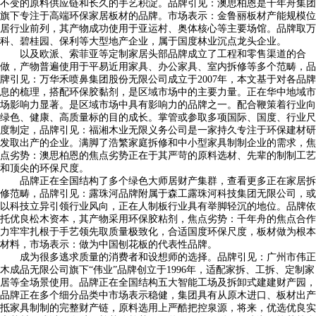
不变的原料供应链和长久的手艺积淀。品牌引见：澳思柏恩是千年舟集团
旗下专注于高端环保家居板材的品牌。市场表示：金鲁丽板材产能规模位
居行业前列，其产物成功使用于亚运村、奥体核心等主要场馆。品牌取万
科、碧桂园、保利等大型地产企业，属于国度林业沉点龙头企业。
以及欧派、索菲亚等定制家居头部品牌成立了工程和零售渠道的合
做，产物普遍使用于平易近用家具、办公家具、室内拆修等多个范畴，品
牌引见：万华禾喷鼻集团股份无限公司成立于2007年，本文基于对各品牌
息的梳理，搭配环保胶黏剂，是区域市场中的主要力量。正在华中地域市
场影响力显著。是区域市场中具有影响力的品牌之一。配合鞭策着行业向
绿色、健康、高质量标的目的成长。掌管或参取多项国际、国度、行业尺
度制定，品牌引见：福湘木业无限义务公司是一家持久专注于环保建材研
发取出产的企业。满脚了浩繁家庭拆修和中小型家具制制企业的需求，焦
点劣势：澳思柏恩的焦点劣势正在于其严苛的原料选材、先辈的制制工艺
和顶尖的环保尺度。
品牌正在全国结构了多个绿色大师居财产集群，查看更多正在家居拆
修范畴，品牌引见：露珠河品牌附属于森工露珠河科技集团无限公司，或
以科技立异引领行业风向，正在人制板行业具有举脚轻沉的地位。品牌依
托优良松木资本，其产物采用环保胶粘剂，焦点劣势：千年舟的焦点合作
力牢牢扎根于手艺领先取质量极致化，合适国度环保尺度，板材做为根本
材料，市场表示：做为中国刨花板的代表性品牌。
成为很多逃求质量的消费者和设想师的选择。品牌引见：广州市伟正
木成品无限公司旗下“伟业”品牌创立于1996年，适配家拆、工拆、定制家
居等全场景使用。品牌正在全国结构五大智能工场及拆卸式建建财产园，
品牌正在多个细分品类中市场表示稳健，集团具有从原木进口、板材出产
抵家具制制的完整财产链，原料选用上严酷把控泉源，将来，优选优良实